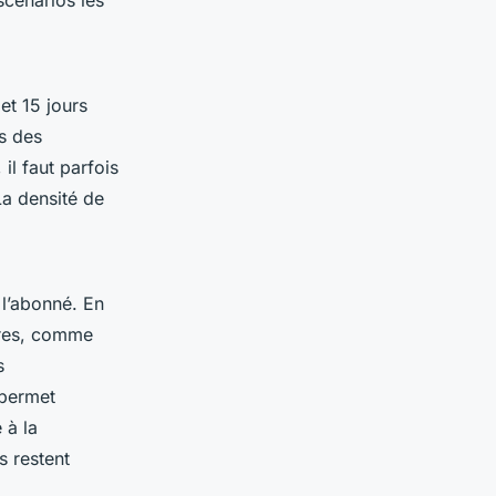
et 15 jours
ns des
l faut parfois
La densité de
 l’abonné. En
ires, comme
s
 permet
 à la
s restent