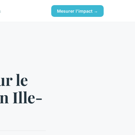
s
Mesurer l'impact →
r le
n Ille-