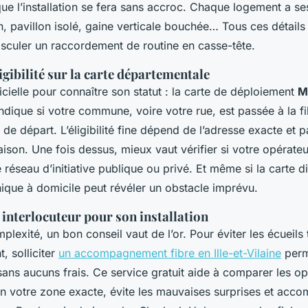
que l’installation se fera sans accroc. Chaque logement a ses
, pavillon isolé, gaine verticale bouchée… Tous ces détails
asculer un raccordement de routine en casse-tête.
ligibilité sur la carte départementale
icielle pour connaître son statut : la carte de déploiement
M
 indique si votre commune, voire votre rue, est passée à la f
t de départ. L’éligibilité fine dépend de l’adresse exacte et
son. Une fois dessus, mieux vaut vérifier si votre opérateu
 réseau d’initiative publique ou privé. Et même si la carte di
nique à domicile peut révéler un obstacle imprévu.
 interlocuteur pour son installation
plexité, un bon conseil vaut de l’or. Pour éviter les écueils
, solliciter
un accompagnement fibre en Ille-et-Vilaine
perm
 sans aucuns frais. Ce service gratuit aide à comparer les o
on votre zone exacte, évite les mauvaises surprises et acc