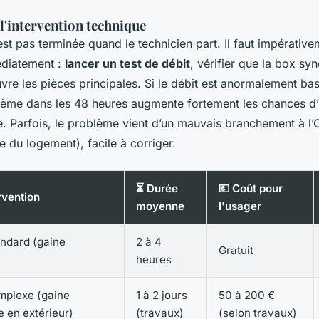
 l'intervention technique
’est pas terminée quand le technicien part. Il faut impérative
diatement :
lancer un test de débit
, vérifier que la box sy
vre les pièces principales. Si le débit est anormalement bas
blème dans les 48 heures augmente fortement les chances d’
. Parfois, le problème vient d’un mauvais branchement à l’O
ée du logement), facile à corriger.
⏳ Durée
💶 Coût pour
rvention
moyenne
l'usager
tandard (gaine
2 à 4
Gratuit
heures
omplexe (gaine
1 à 2 jours
50 à 200 €
 en extérieur)
(travaux)
(selon travaux)