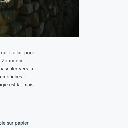
u’il fallait pour
l Zoom qui
basculer vers la
d’embûches :
gie est là, mais
ible sur papier