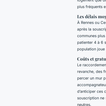
plus fréquents en
Les délais moy
À Rennes ou Ces
après la souscri
communes plus p
patienter 4 à 6 
population joue 
Coûts et gratui
Le raccordement 
revanche, des f
percer un mur po
accompagnateurs
d’anticiper ces 
souscription ne 
neutres.