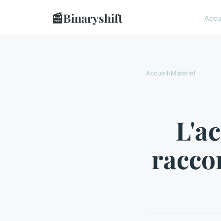
📰
Binaryshift
Accu
Accueil
›
Matériel
L'a
raccor