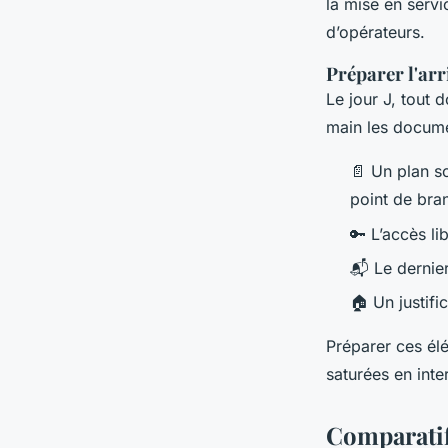
la mise en serv
d’opérateurs.
Préparer l'arr
Le jour J, tout 
main les documen
📄 Un plan s
point de bra
🔑 L’accès li
📬 Le dernier
🏠 Un justifi
Préparer ces élé
saturées en int
Comparatif