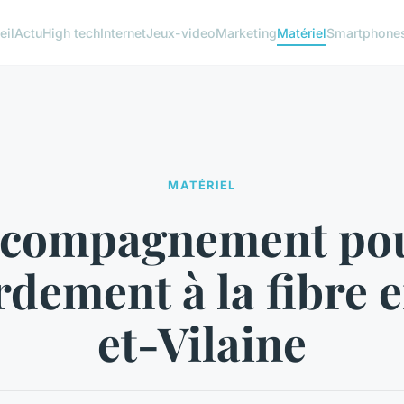
eil
Actu
High tech
Internet
Jeux-video
Marketing
Matériel
Smartphone
MATÉRIEL
ccompagnement pou
dement à la fibre e
et-Vilaine