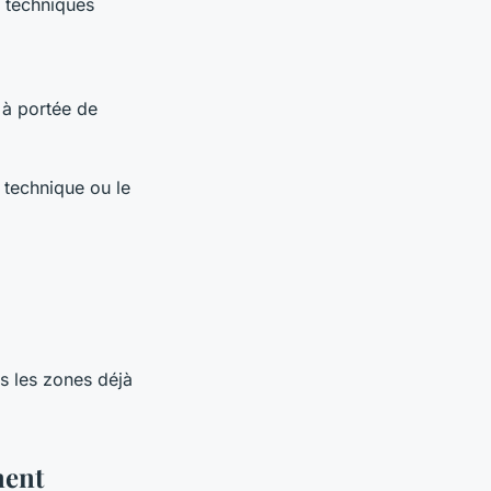
s techniques
r à portée de
 technique ou le
ns les zones déjà
ment