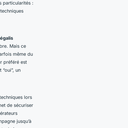
 particularités :
 techniques
égalis
ibre. Mais ce
 parfois même du
r préféré est
t “oui”, un
 techniques lors
et de sécuriser
pérateurs
ompagne jusqu’à