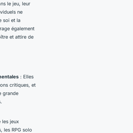
s le jeu, leur
viduels ne
 soi et la
urage également
tre et attire de
.
mentales
: Elles
ons critiques, et
ne grande
.
 les jeux
s, les RPG solo