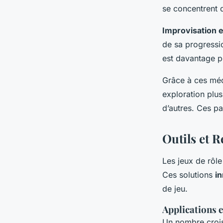
se concentrent d
Improvisation e
de sa progressio
est davantage p
Grâce à ces méc
exploration plus
d’autres. Ces pa
Outils et 
Les jeux de rôl
Ces solutions
i
de jeu.
Applications 
Un nombre croi