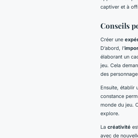
captiver et à of
Conseils p
Créer une
expé
D’abord, l’
impor
élaborant un cad
jeu. Cela deman
des personnages
Ensuite, établir
constance permet
monde du jeu. Ch
explore.
La
créativité
est
avec de nouvelle