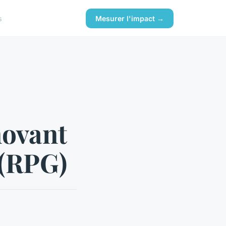
s
Mesurer l'impact →
novant
 (RPG)