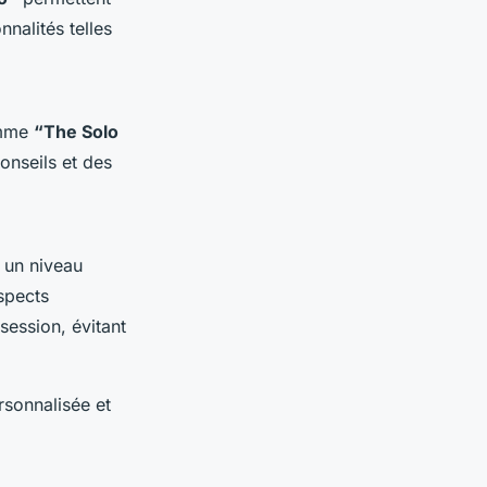
nalités telles
omme
“The Solo
onseils et des
r un niveau
spects
session, évitant
rsonnalisée et