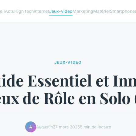
eil
Actu
High tech
Internet
Jeux-video
Marketing
Matériel
Smartphone
JEUX-VIDEO
ide Essentiel et In
eux de Rôle en Solo
Augustin
27 mars 2025
5 min de lecture
A