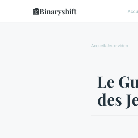
📰
Binaryshift
Accu
Accueil
›
Jeux-video
Le Gu
des J