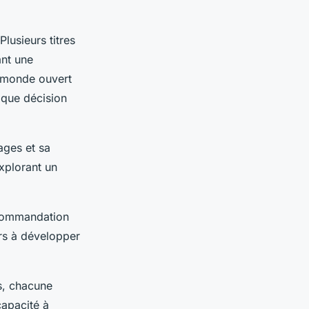
Plusieurs titres
ant une
 monde ouvert
aque décision
ages et sa
explorant un
commandation
urs à développer
s, chacune
capacité à