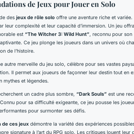
tions de Jeux pour Jouer en Solo
nde des
jeux de rôle solo
offre une aventure riche et variée. 
ar leur complexité et leur capacité d’immersion. Un jeu offr
orable est
“The Witcher 3: Wild Hunt”
, reconnu pour son
captivante. Ce jeu plonge les joueurs dans un univers où ch
on de l’histoire.
e autre merveille du jeu solo, célèbre pour ses vastes pays
ation. Il permet aux joueurs de façonner leur destin tout en 
 en mythes et légendes.
echerchent un cadre plus sombre,
“Dark Souls”
est une re
Connu pour sa difficulté exigeante, ce jeu pousse les joue
performantes pour surmonter ses défis.
 de ces jeux
démontre la variété des expériences possible
pre signature à l’art du RPG solo. Les critiques louent leur 