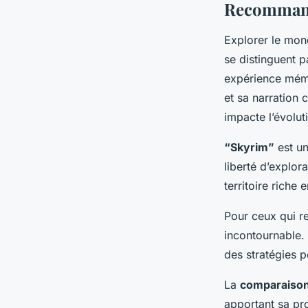
Recommanda
Explorer le mo
se distinguent p
expérience mém
et sa narration 
impacte l’évoluti
“Skyrim”
est un
liberté d’explor
territoire riche
Pour ceux qui r
incontournable. 
des stratégies 
La
comparaison
apportant sa pro