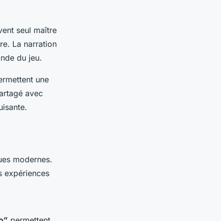
vent seul maître
re. La narration
onde du jeu.
ermettent une
partagé avec
uisante.
ques modernes.
es expériences
o”
permettent