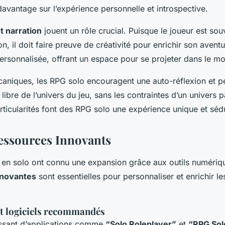
avantage sur l’expérience personnelle et introspective.
t narration
jouent un rôle crucial. Puisque le joueur est sou
n, il doit faire preuve de créativité pour enrichir son aventu
ersonnalisée, offrant un espace pour se projeter dans le m
aniques, les RPG solo encouragent une auto-réflexion et p
 libre de l’univers du jeu, sans les contraintes d’un univers 
rticularités font des RPG solo une expérience unique et séd
Ressources Innovants
e en solo ont connu une expansion grâce aux outils numéri
nnovantes
sont essentielles pour personnaliser et enrichir l
et logiciels recommandés
ssant d’applications comme
“Solo Roleplayer”
et
“RPG Sol